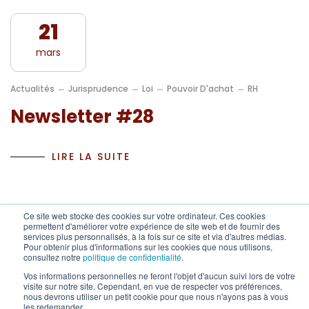
21
mars
Actualités
Jurisprudence
Loi
Pouvoir D'achat
RH
Newsletter #28
LIRE LA SUITE
Ce site web stocke des cookies sur votre ordinateur. Ces cookies
permettent d'améliorer votre expérience de site web et de fournir des
services plus personnalisés, à la fois sur ce site et via d'autres médias.
Pour obtenir plus d'informations sur les cookies que nous utilisons,
consultez notre
© Copyright 2024 HERA GROUPE. Tous droits réservés.
politique de confidentialité
.
Vos informations personnelles ne feront l'objet d'aucun suivi lors de votre
visite sur notre site. Cependant, en vue de respecter vos préférences,
0692 77 57 57
nous devrons utiliser un petit cookie pour que nous n'ayons pas à vous
les redemander.