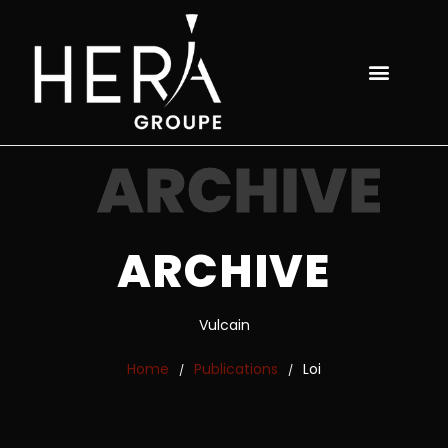
ARCHIVE
ARCHIVE
Vulcain
Home
Publications
Loi
/
/